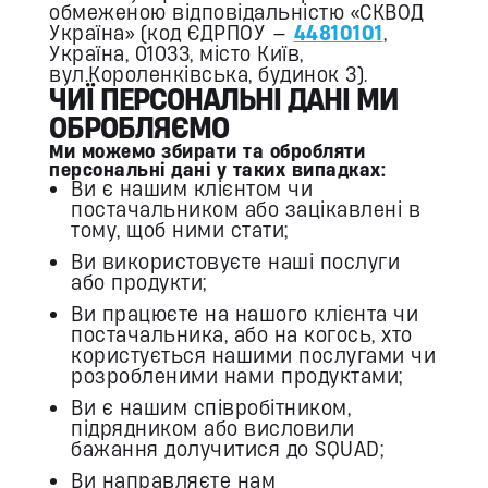
обмеженою відповідальністю «СКВОД
Україна» (код ЄДРПОУ —
44810101
,
Україна, 01033, місто Київ,
вул.Короленківська, будинок 3).
ЧИЇ ПЕРСОНАЛЬНІ ДАНІ МИ
ОБРОБЛЯЄМО
Ми можемо збирати та обробляти
персональні дані у таких випадках:
Ви є нашим клієнтом чи
постачальником або зацікавлені в
тому, щоб ними стати;
Ви використовуєте наші послуги
або продукти;
Ви працюєте на нашого клієнта чи
постачальника, або на когось, хто
користується нашими послугами чи
розробленими нами продуктами;
Ви є нашим співробітником,
підрядником або висловили
бажання долучитися до SQUAD;
Ви направляєте нам