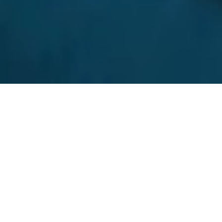
МИ ПЕРЕКОНАНІ, ЩО НАЙКРАЩІ ІДЕЇ
НАРОДЖУЮТЬСЯ У СЕРЕДОВИЩІ
ПОСТІЙНОГО РОЗВИТКУ ТА КОМАНДНОЇ
ЕКСПЕРТНОСТІ, ТОМУ ДІЄМО ЗА
ПРИНЦИПОМ
Forget good.
Do GREAT
at SQUAD